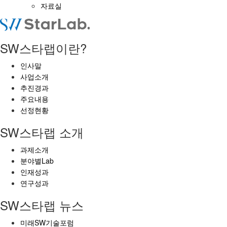
자료실
SW스타랩이란?
인사말
사업소개
추진경과
주요내용
선정현황
SW스타랩 소개
과제소개
분야별Lab
인재성과
연구성과
SW스타랩 뉴스
미래SW기술포럼