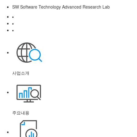
SW S
oftware
T
echnology
A
dvanced
R
esearch
Lab
사업소개
주요내용