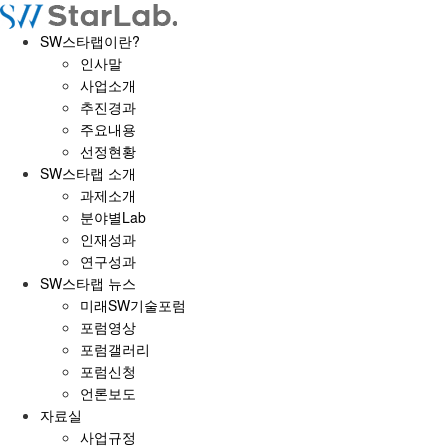
SW스타랩이란?
인사말
사업소개
추진경과
주요내용
선정현황
SW스타랩 소개
과제소개
분야별Lab
인재성과
연구성과
SW스타랩 뉴스
미래SW기술포럼
포럼영상
포럼갤러리
포럼신청
언론보도
자료실
사업규정